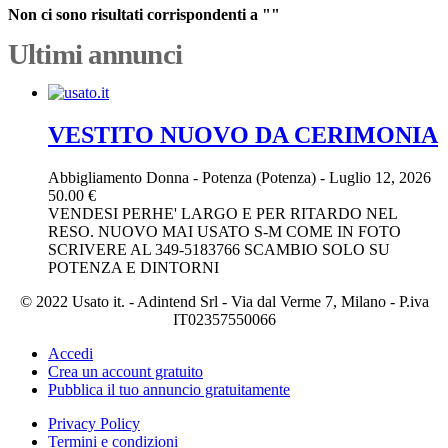
Non ci sono risultati corrispondenti a ""
Ultimi annunci
VESTITO NUOVO DA CERIMONIA
Abbigliamento Donna
-
Potenza (Potenza)
-
Luglio 12, 2026
50.00 €
VENDESI PERHE' LARGO E PER RITARDO NEL
RESO. NUOVO MAI USATO S-M COME IN FOTO
SCRIVERE AL 349-5183766 SCAMBIO SOLO SU
POTENZA E DINTORNI
© 2022 Usato it. - Adintend Srl - Via dal Verme 7, Milano - P.iva
IT02357550066
Accedi
Crea un account gratuito
Pubblica il tuo annuncio gratuitamente
Privacy Policy
Termini e condizioni