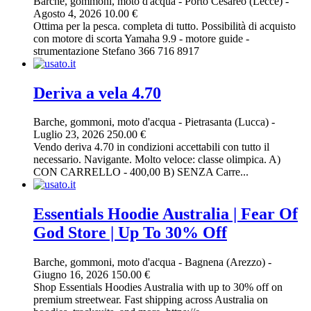
Barche, gommoni, moto d'acqua
-
Porto Cesareo (Lecce)
-
Agosto 4, 2026
10.00 €
Ottima per la pesca. completa di tutto. Possibilità di acquisto
con motore di scorta Yamaha 9.9 - motore guide -
strumentazione Stefano 366 716 8917
Deriva a vela 4.70
Barche, gommoni, moto d'acqua
-
Pietrasanta (Lucca)
-
Luglio 23, 2026
250.00 €
Vendo deriva 4.70 in condizioni accettabili con tutto il
necessario. Navigante. Molto veloce: classe olimpica. A)
CON CARRELLO - 400,00 B) SENZA Carre...
Essentials Hoodie Australia | Fear Of
God Store | Up To 30% Off
Barche, gommoni, moto d'acqua
-
Bagnena (Arezzo)
-
Giugno 16, 2026
150.00 €
Shop Essentials Hoodies Australia with up to 30% off on
premium streetwear. Fast shipping across Australia on