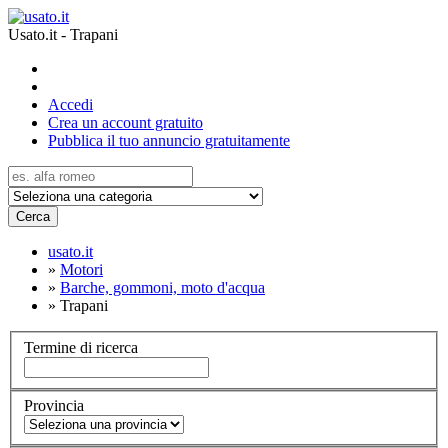
Usato.it - Trapani
Accedi
Crea un account gratuito
Pubblica il tuo annuncio gratuitamente
Cerca
usato.it
»
Motori
»
Barche, gommoni, moto d'acqua
»
Trapani
Termine di ricerca
Provincia