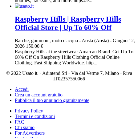
hoodies, tracksuits, and more. https://e...
Raspberry Hills | Raspberry Hills
Official Store | Up To 60% Off
Barche, gommoni, moto d'acqua
-
Aosta (Aosta)
-
Giugno 12,
2026
150.00 €
Raspberry Hills at the streetwear Amarcan Brand. Get Up To
60% Off On Raspberry Hills Clothing Official Online
Clothing. Fast Shipping Worldwide. http...
© 2022 Usato it. - Adintend Srl - Via dal Verme 7, Milano - P.iva
IT02357550066
Accedi
Crea un account gratuito
Pubblica il tuo annuncio gratuitamente
Privacy Policy
Termini e condizioni
FAQ
Chi siamo
For Advertisers