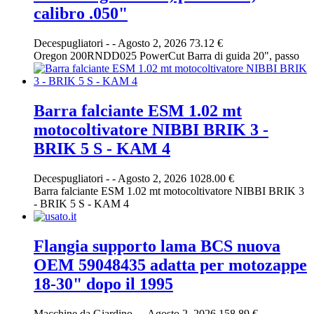
calibro .050"
Decespugliatori
-
-
Agosto 2, 2026
73.12 €
Oregon 200RNDD025 PowerCut Barra di guida 20", passo
Barra falciante ESM 1.02 mt
motocoltivatore NIBBI BRIK 3 -
BRIK 5 S - KAM 4
Decespugliatori
-
-
Agosto 2, 2026
1028.00 €
Barra falciante ESM 1.02 mt motocoltivatore NIBBI BRIK 3
- BRIK 5 S - KAM 4
Flangia supporto lama BCS nuova
OEM 59048435 adatta per motozappe
18-30" dopo il 1995
Macchine da Giardino
-
-
Agosto 2, 2026
158.89 €