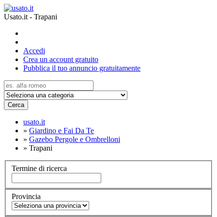
Usato.it - Trapani
Accedi
Crea un account gratuito
Pubblica il tuo annuncio gratuitamente
Cerca
usato.it
»
Giardino e Fai Da Te
»
Gazebo Pergole e Ombrelloni
»
Trapani
Termine di ricerca
Provincia