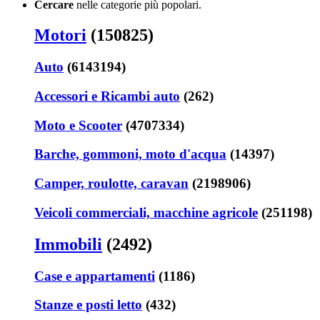
Cercare
nelle categorie più popolari.
Motori
(150825)
Auto
(6143194)
Accessori e Ricambi auto
(262)
Moto e Scooter
(4707334)
Barche, gommoni, moto d'acqua
(14397)
Camper, roulotte, caravan
(2198906)
Veicoli commerciali, macchine agricole
(251198)
Immobili
(2492)
Case e appartamenti
(1186)
Stanze e posti letto
(432)